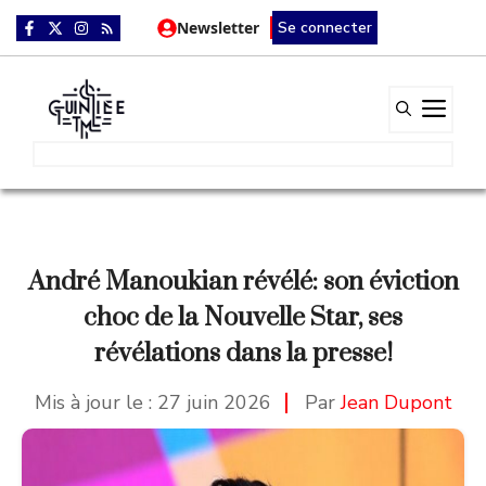
Aller
Newsletter
Se connecter
au
contenu
Me
André Manoukian révélé: son éviction
choc de la Nouvelle Star, ses
révélations dans la presse!
Mis à jour le :
27 juin 2026
Par
Jean Dupont