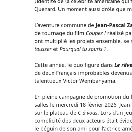
l’identité de la célébrité américaine qui
Quenard. Un moment aussi drôle que ma
L’aventure commune de
Jean-Pascal Z
de tournage du film
Coupez !
réalisé pa
ont multiplié les projets ensemble, s
tousser
et
Pourquoi tu souris ?
.
Cette année, le duo figure dans
Le rêv
de deux Français improbables devenus 
talentueux Victor Wembanyama.
En pleine campagne de promotion du fi
salles le mercredi 18 février 2026, Jea
sur le plateau de
C à vous
. Lors d’un j
complicité des deux acteurs était évid
le béguin de son ami pour l’actrice am