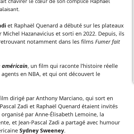
 fait chavirer le cœur de son complice Raphaël
laisant.
adi
et Raphaël Quenard a débuté sur les plateaux
r Michel Hazanavicius et sorti en 2022. Depuis, ils
e retrouvant notamment dans les films
Fumer fait
e américain
, un film qui raconte l’histoire réelle
agents en NBA, et qui ont découvert le
lm dirigé par Anthony Marciano, qui sort en
n-Pascal Zadi et Raphaël Quenard étaient invités
eu organisé par Anne-Élisabeth Lemoine, la
ente, et Jean-Pascal Zadi a partagé avec humour
éricaine
Sydney Sweeney
.