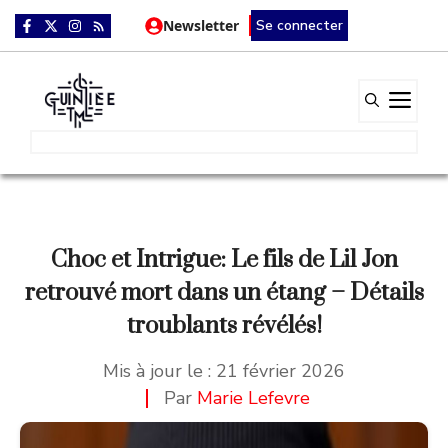
Aller
Newsletter
Se connecter
au
contenu
Me
Choc et Intrigue: Le fils de Lil Jon
retrouvé mort dans un étang – Détails
troublants révélés!
Mis à jour le :
21 février 2026
Par
Marie Lefevre