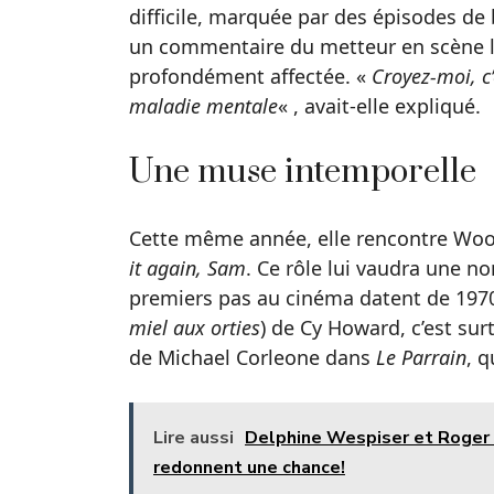
difficile, marquée par des épisodes de 
un commentaire du metteur en scène lu
profondément affectée. «
Croyez-moi, c’
maladie mentale
« , avait-elle expliqué.
Une muse intemporelle
Cette même année, elle rencontre Woody
it again, Sam
. Ce rôle lui vaudra une 
premiers pas au cinéma datent de 1970
miel aux orties
) de Cy Howard, c’est su
de Michael Corleone dans
Le Parrain
, q
Lire aussi
Delphine Wespiser et Roger Erh
redonnent une chance!