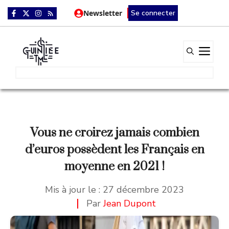
Aller
Newsletter
Se connecter
au
contenu
Me
Vous ne croirez jamais combien
d’euros possèdent les Français en
moyenne en 2021 !
Mis à jour le :
27 décembre 2023
Par
Jean Dupont