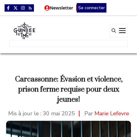
Aller
Newsletter
Se connecter
au
contenu
Me
Carcassonne: Évasion et violence,
prison ferme requise pour deux
jeunes!
Mis à jour le :
30 mai 2025
Par
Marie Lefevre